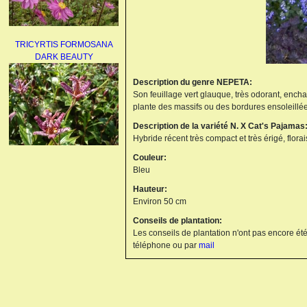
TRICYRTIS FORMOSANA
DARK BEAUTY
Description du genre NEPETA:
Son feuillage vert glauque, très odorant, enchan
plante des massifs ou des bordures ensoleillées.
Description de la variété N. X Cat's Pajamas
Hybride récent très compact et très érigé, flora
Couleur:
AGAPANTHUS
Bleu
UMBELLATUS ALBUS
Hauteur:
Environ 50 cm
Conseils de plantation:
Les conseils de plantation n'ont pas encore été
téléphone ou par
mail
PAEONIA LACTIFLORA
BOWL OF BEAUTY