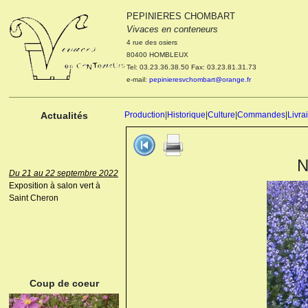
PEPINIERES CHOMBART
Le 04 et 05 octobre 2022
Vivaces en conteneurs
Portes ouvertes de la
4 rue des osiers
pépinière : Visite des
80400 HOMBLEUX
cultures, découverte des
Tel: 03.23.36.38.50 Fax: 03.23.81.31.73
nouveautés. Le rendez-vous
e-mail:
pepinieresvchombart@orange.fr
des passionnés Le mardi 04
octobre 2022. Le mercredi 05
octobre 2022.
Actualités
Production
|
Historique
|
Culture
|
Commandes
|
Livra
N
Du 21 au 22 septembre 2022
Exposition à salon vert à
Saint Cheron
ANEMONE HUPEHENSIS
PRINZ HEINRICH
Coup de coeur