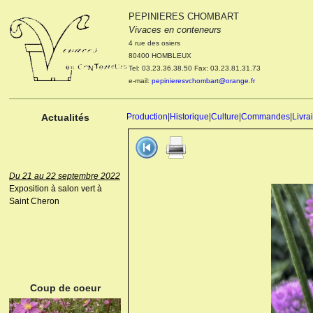
PEPINIERES CHOMBART
Le 04 et 05 octobre 2022
Vivaces en conteneurs
Portes ouvertes de la
4 rue des osiers
pépinière : Visite des
80400 HOMBLEUX
cultures, découverte des
Tel: 03.23.36.38.50 Fax: 03.23.81.31.73
nouveautés. Le rendez-vous
e-mail:
pepinieresvchombart@orange.fr
des passionnés Le mardi 04
octobre 2022. Le mercredi 05
octobre 2022.
Actualités
Production
|
Historique
|
Culture
|
Commandes
|
Livra
Du 21 au 22 septembre 2022
Exposition à salon vert à
Saint Cheron
ANEMONE HUPEHENSIS
PRINZ HEINRICH
Coup de coeur