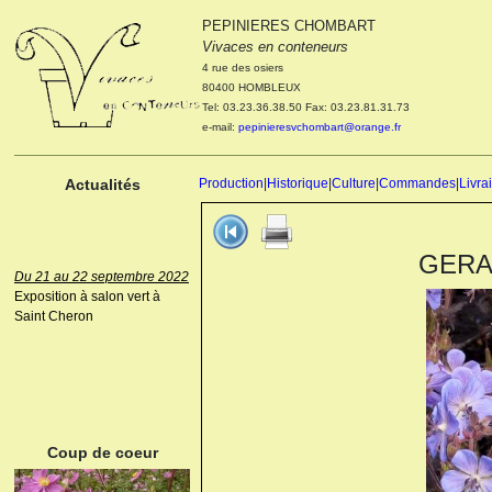
PEPINIERES CHOMBART
Le 04 et 05 octobre 2022
Vivaces en conteneurs
Portes ouvertes de la
4 rue des osiers
pépinière : Visite des
80400 HOMBLEUX
cultures, découverte des
Tel: 03.23.36.38.50 Fax: 03.23.81.31.73
nouveautés. Le rendez-vous
e-mail:
pepinieresvchombart@orange.fr
des passionnés Le mardi 04
octobre 2022. Le mercredi 05
octobre 2022.
Actualités
Production
|
Historique
|
Culture
|
Commandes
|
Livra
GERAN
Du 21 au 22 septembre 2022
Exposition à salon vert à
Saint Cheron
ANEMONE HUPEHENSIS
PRINZ HEINRICH
Coup de coeur