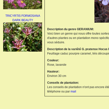
TRICYRTIS FORMOSANA
DARK BEAUTY
Description du genre GERANIUM:
Voici bien un genre qui nous offre toutes sorte
d'autres plantes ou en plantation mono spécifi
vous séduire.
Description de la variété G. pratense Hocus
Feuillage caduc pourpre caramel, très découpé
AGAPANTHUS
Couleur:
UMBELLATUS ALBUS
Rose, lavande
Hauteur:
Environ 30 cm
Conseils de plantation:
Les conseils de plantation n'ont pas encore été
téléphone ou par
mail
PAEONIA LACTIFLORA
BOWL OF BEAUTY