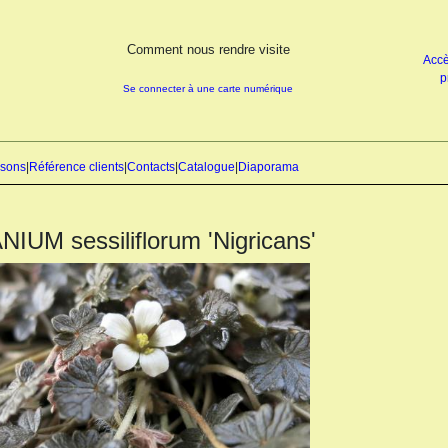
Comment nous rendre visite
Accè
p
Se connecter à une carte numérique
isons
|
Référence clients
|
Contacts
|
Catalogue
|
Diaporama
IUM sessiliflorum 'Nigricans'