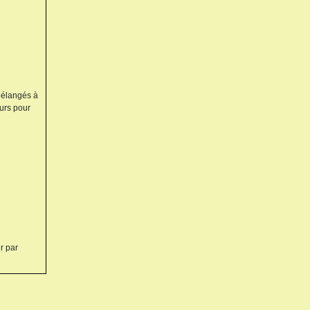
 Mélangés à
eurs pour
r par