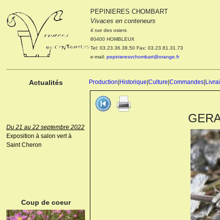
PEPINIERES CHOMBART
Le 04 et 05 octobre 2022
Vivaces en conteneurs
Portes ouvertes de la
4 rue des osiers
pépinière : Visite des
80400 HOMBLEUX
cultures, découverte des
Tel: 03.23.36.38.50 Fax: 03.23.81.31.73
nouveautés. Le rendez-vous
e-mail:
pepinieresvchombart@orange.fr
des passionnés Le mardi 04
octobre 2022. Le mercredi 05
octobre 2022.
Actualités
Production
|
Historique
|
Culture
|
Commandes
|
Livra
GERAN
Du 21 au 22 septembre 2022
Exposition à salon vert à
Saint Cheron
ANEMONE HUPEHENSIS
PRINZ HEINRICH
Coup de coeur