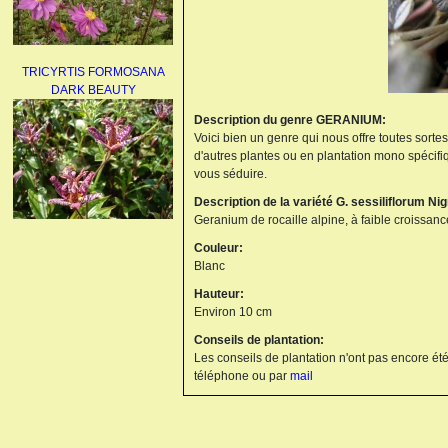
TRICYRTIS FORMOSANA
DARK BEAUTY
Description du genre GERANIUM:
Voici bien un genre qui nous offre toutes sorte
d'autres plantes ou en plantation mono spécifi
vous séduire.
Description de la variété G. sessiliflorum Ni
Geranium de rocaille alpine, à faible croissan
AGAPANTHUS
Couleur:
UMBELLATUS ALBUS
Blanc
Hauteur:
Environ 10 cm
Conseils de plantation:
Les conseils de plantation n'ont pas encore été
téléphone ou par
mail
PAEONIA LACTIFLORA
BOWL OF BEAUTY