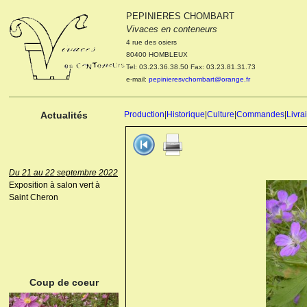
PEPINIERES CHOMBART
Le 04 et 05 octobre 2022
Vivaces en conteneurs
Portes ouvertes de la
4 rue des osiers
pépinière : Visite des
80400 HOMBLEUX
cultures, découverte des
Tel: 03.23.36.38.50 Fax: 03.23.81.31.73
nouveautés. Le rendez-vous
e-mail:
pepinieresvchombart@orange.fr
des passionnés Le mardi 04
octobre 2022. Le mercredi 05
octobre 2022.
Actualités
Production
|
Historique
|
Culture
|
Commandes
|
Livra
Du 21 au 22 septembre 2022
Exposition à salon vert à
Saint Cheron
ANEMONE HUPEHENSIS
PRINZ HEINRICH
Coup de coeur