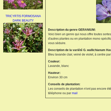
TRICYRTIS FORMOSANA
DARK BEAUTY
Description du genre GERANIUM:
Voici bien un genre qui nous offre toutes sorte
d'autres plantes ou en plantation mono spécifi
vous séduire.
Description de la variété G. wallichianum H
Bleu lavande clair, veiné de violet, à centre pa
AGAPANTHUS
Couleur:
UMBELLATUS ALBUS
Lavande, blanc
Hauteur:
Environ 30 cm
Conseils de plantation:
Les conseils de plantation n'ont pas encore été
téléphone ou par
mail
PAEONIA LACTIFLORA
BOWL OF BEAUTY