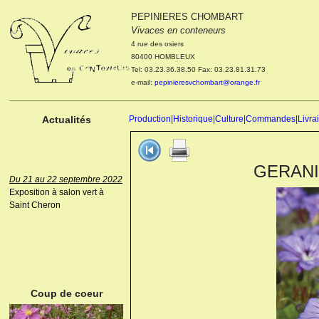
PEPINIERES CHOMBART
Le 04 et 05 octobre 2022
Vivaces en conteneurs
Portes ouvertes de la
4 rue des osiers
pépinière : Visite des
80400 HOMBLEUX
cultures, découverte des
Tel: 03.23.36.38.50 Fax: 03.23.81.31.73
nouveautés. Le rendez-vous
e-mail:
pepinieresvchombart@orange.fr
des passionnés Le mardi 04
octobre 2022. Le mercredi 05
octobre 2022.
Actualités
Production
|
Historique
|
Culture
|
Commandes
|
Livra
GERANIU
Du 21 au 22 septembre 2022
Exposition à salon vert à
Saint Cheron
ANEMONE HUPEHENSIS
PRINZ HEINRICH
Coup de coeur