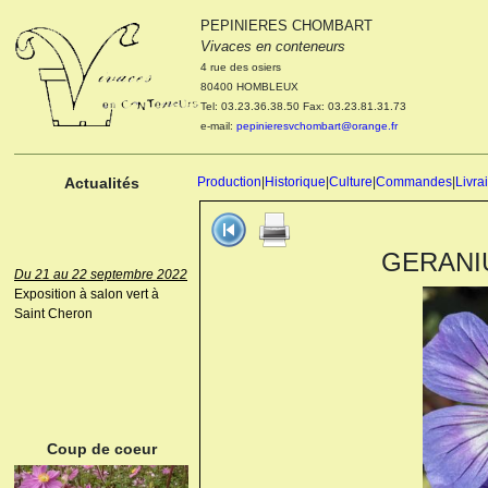
PEPINIERES CHOMBART
Le 04 et 05 octobre 2022
Vivaces en conteneurs
Portes ouvertes de la
4 rue des osiers
pépinière : Visite des
80400 HOMBLEUX
cultures, découverte des
Tel: 03.23.36.38.50 Fax: 03.23.81.31.73
nouveautés. Le rendez-vous
e-mail:
pepinieresvchombart@orange.fr
des passionnés Le mardi 04
octobre 2022. Le mercredi 05
octobre 2022.
Actualités
Production
|
Historique
|
Culture
|
Commandes
|
Livra
GERANIUM
Du 21 au 22 septembre 2022
Exposition à salon vert à
Saint Cheron
ANEMONE HUPEHENSIS
PRINZ HEINRICH
Coup de coeur