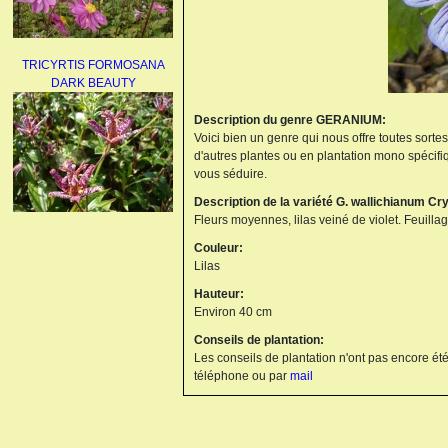
TRICYRTIS FORMOSANA
DARK BEAUTY
Description du genre GERANIUM:
Voici bien un genre qui nous offre toutes sorte
d'autres plantes ou en plantation mono spécifi
vous séduire.
Description de la variété G. wallichianum Cr
Fleurs moyennes, lilas veiné de violet. Feuillag
AGAPANTHUS
Couleur:
UMBELLATUS ALBUS
Lilas
Hauteur:
Environ 40 cm
Conseils de plantation:
Les conseils de plantation n'ont pas encore été
téléphone ou par
mail
PAEONIA LACTIFLORA
BOWL OF BEAUTY