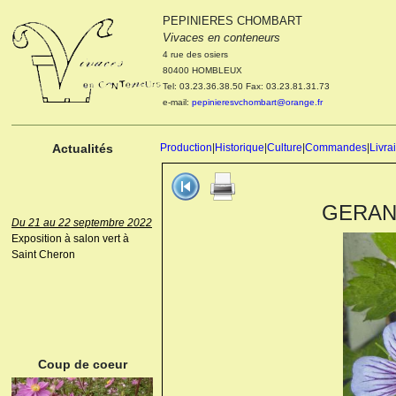
PEPINIERES CHOMBART
Le 04 et 05 octobre 2022
Vivaces en conteneurs
Portes ouvertes de la
4 rue des osiers
pépinière : Visite des
80400 HOMBLEUX
cultures, découverte des
Tel: 03.23.36.38.50 Fax: 03.23.81.31.73
nouveautés. Le rendez-vous
e-mail:
pepinieresvchombart@orange.fr
des passionnés Le mardi 04
octobre 2022. Le mercredi 05
octobre 2022.
Actualités
Production
|
Historique
|
Culture
|
Commandes
|
Livra
GERANIU
Du 21 au 22 septembre 2022
Exposition à salon vert à
Saint Cheron
ANEMONE HUPEHENSIS
PRINZ HEINRICH
Coup de coeur