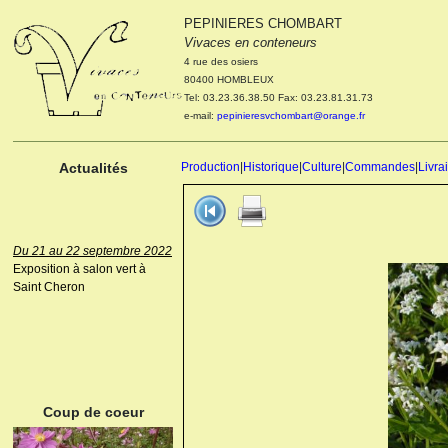
PEPINIERES CHOMBART
Le 04 et 05 octobre 2022
Vivaces en conteneurs
Portes ouvertes de la
4 rue des osiers
pépinière : Visite des
80400 HOMBLEUX
cultures, découverte des
Tel: 03.23.36.38.50 Fax: 03.23.81.31.73
nouveautés. Le rendez-vous
e-mail:
pepinieresvchombart@orange.fr
des passionnés Le mardi 04
octobre 2022. Le mercredi 05
octobre 2022.
Actualités
Production
|
Historique
|
Culture
|
Commandes
|
Livra
Du 21 au 22 septembre 2022
Exposition à salon vert à
Saint Cheron
ANEMONE HUPEHENSIS
PRINZ HEINRICH
Coup de coeur