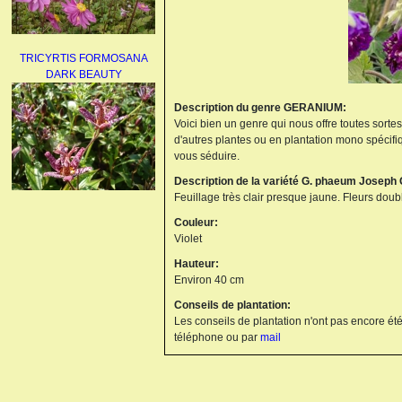
TRICYRTIS FORMOSANA
DARK BEAUTY
Description du genre GERANIUM:
Voici bien un genre qui nous offre toutes sorte
d'autres plantes ou en plantation mono spécifi
vous séduire.
Description de la variété G. phaeum Joseph
Feuillage très clair presque jaune. Fleurs dou
AGAPANTHUS
Couleur:
UMBELLATUS ALBUS
Violet
Hauteur:
Environ 40 cm
Conseils de plantation:
Les conseils de plantation n'ont pas encore été
téléphone ou par
mail
PAEONIA LACTIFLORA
BOWL OF BEAUTY