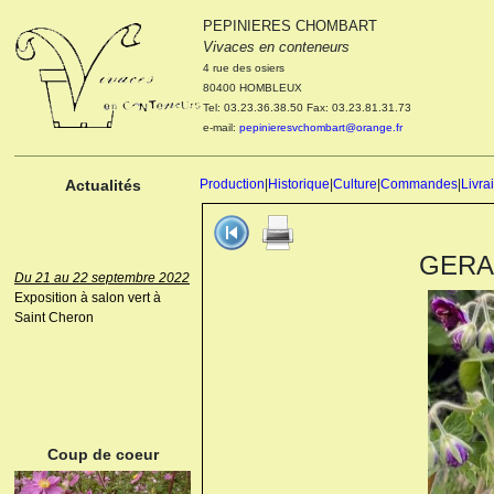
PEPINIERES CHOMBART
Le 04 et 05 octobre 2022
Vivaces en conteneurs
Portes ouvertes de la
4 rue des osiers
pépinière : Visite des
80400 HOMBLEUX
cultures, découverte des
Tel: 03.23.36.38.50 Fax: 03.23.81.31.73
nouveautés. Le rendez-vous
e-mail:
pepinieresvchombart@orange.fr
des passionnés Le mardi 04
octobre 2022. Le mercredi 05
octobre 2022.
Actualités
Production
|
Historique
|
Culture
|
Commandes
|
Livra
GERAN
Du 21 au 22 septembre 2022
Exposition à salon vert à
Saint Cheron
ANEMONE HUPEHENSIS
PRINZ HEINRICH
Coup de coeur