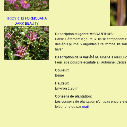
TRICYRTIS FORMOSANA
DARK BEAUTY
Description du genre MISCANTHUS:
Particulièrement vigoureux, ils se comportent c
des épis plumeux argentés à l'automne. Ils s
hiver.
Description de la variété M. sinensis Neil Lu
Feuillage pourpre écarlate à l automne. Croiss
AGAPANTHUS
Couleur:
UMBELLATUS ALBUS
Beige
Hauteur:
Environ 1,20 m
Conseils de plantation:
Les conseils de plantation n'ont pas encore été
téléphone ou par
mail
PAEONIA LACTIFLORA
BOWL OF BEAUTY