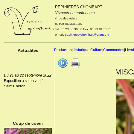
PEPINIERES CHOMBART
Le 04 et 05 octobre 2022
Vivaces en conteneurs
Portes ouvertes de la
4 rue des osiers
pépinière : Visite des
80400 HOMBLEUX
cultures, découverte des
Tel: 03.23.36.38.50 Fax: 03.23.81.31.73
nouveautés. Le rendez-vous
e-mail:
pepinieresvchombart@orange.fr
des passionnés Le mardi 04
octobre 2022. Le mercredi 05
octobre 2022.
Actualités
Production
|
Historique
|
Culture
|
Commandes
|
Livra
MISCA
Du 21 au 22 septembre 2022
Exposition à salon vert à
Saint Cheron
ANEMONE HUPEHENSIS
PRINZ HEINRICH
Coup de coeur