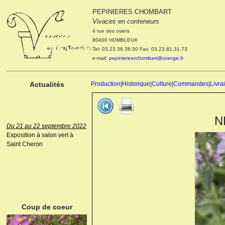
PEPINIERES CHOMBART
Le 04 et 05 octobre 2022
Vivaces en conteneurs
Portes ouvertes de la
4 rue des osiers
pépinière : Visite des
80400 HOMBLEUX
cultures, découverte des
Tel: 03.23.36.38.50 Fax: 03.23.81.31.73
nouveautés. Le rendez-vous
e-mail:
pepinieresvchombart@orange.fr
des passionnés Le mardi 04
octobre 2022. Le mercredi 05
octobre 2022.
Actualités
Production
|
Historique
|
Culture
|
Commandes
|
Livra
N
Du 21 au 22 septembre 2022
Exposition à salon vert à
Saint Cheron
ANEMONE HUPEHENSIS
PRINZ HEINRICH
Coup de coeur