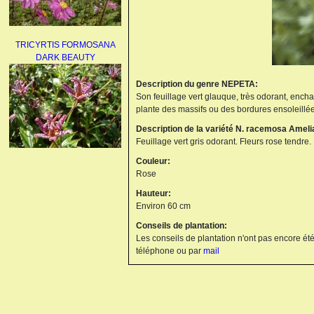
TRICYRTIS FORMOSANA
DARK BEAUTY
Description du genre NEPETA:
Son feuillage vert glauque, très odorant, enchan
plante des massifs ou des bordures ensoleillées.
Description de la variété N. racemosa Ameli
Feuillage vert gris odorant. Fleurs rose tendre.
Couleur:
AGAPANTHUS
Rose
UMBELLATUS ALBUS
Hauteur:
Environ 60 cm
Conseils de plantation:
Les conseils de plantation n'ont pas encore été
téléphone ou par
mail
PAEONIA LACTIFLORA
BOWL OF BEAUTY