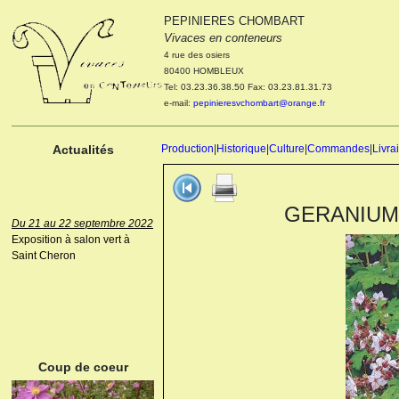
PEPINIERES CHOMBART
Le 04 et 05 octobre 2022
Vivaces en conteneurs
Portes ouvertes de la
4 rue des osiers
pépinière : Visite des
80400 HOMBLEUX
cultures, découverte des
Tel: 03.23.36.38.50 Fax: 03.23.81.31.73
nouveautés. Le rendez-vous
e-mail:
pepinieresvchombart@orange.fr
des passionnés Le mardi 04
octobre 2022. Le mercredi 05
octobre 2022.
Actualités
Production
|
Historique
|
Culture
|
Commandes
|
Livra
GERANIUM m
Du 21 au 22 septembre 2022
Exposition à salon vert à
Saint Cheron
ANEMONE HUPEHENSIS
PRINZ HEINRICH
Coup de coeur