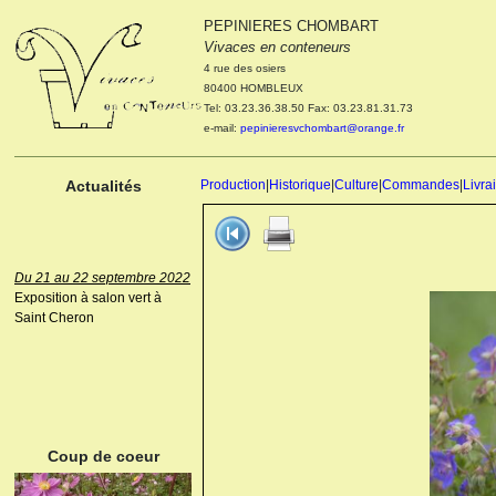
PEPINIERES CHOMBART
Le 04 et 05 octobre 2022
Vivaces en conteneurs
Portes ouvertes de la
4 rue des osiers
pépinière : Visite des
80400 HOMBLEUX
cultures, découverte des
Tel: 03.23.36.38.50 Fax: 03.23.81.31.73
nouveautés. Le rendez-vous
e-mail:
pepinieresvchombart@orange.fr
des passionnés Le mardi 04
octobre 2022. Le mercredi 05
octobre 2022.
Actualités
Production
|
Historique
|
Culture
|
Commandes
|
Livra
Du 21 au 22 septembre 2022
Exposition à salon vert à
Saint Cheron
ANEMONE HUPEHENSIS
PRINZ HEINRICH
Coup de coeur