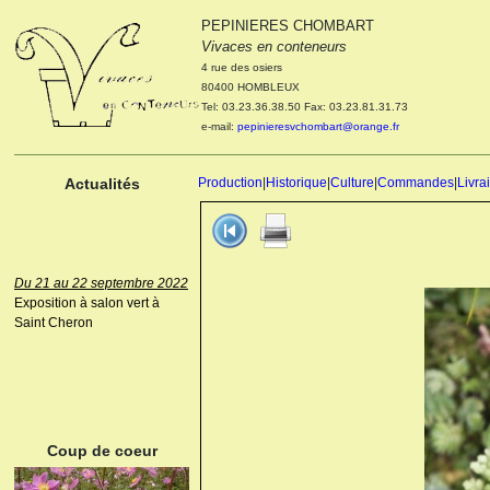
PEPINIERES CHOMBART
Le 04 et 05 octobre 2022
Vivaces en conteneurs
Portes ouvertes de la
4 rue des osiers
pépinière : Visite des
80400 HOMBLEUX
cultures, découverte des
Tel: 03.23.36.38.50 Fax: 03.23.81.31.73
nouveautés. Le rendez-vous
e-mail:
pepinieresvchombart@orange.fr
des passionnés Le mardi 04
octobre 2022. Le mercredi 05
octobre 2022.
Actualités
Production
|
Historique
|
Culture
|
Commandes
|
Livra
Du 21 au 22 septembre 2022
Exposition à salon vert à
Saint Cheron
ANEMONE HUPEHENSIS
PRINZ HEINRICH
Coup de coeur