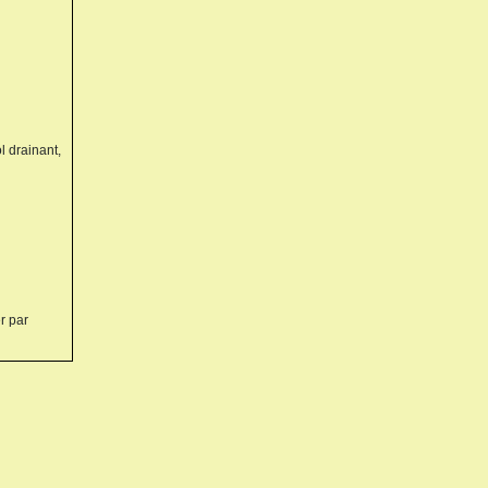
l drainant,
r par