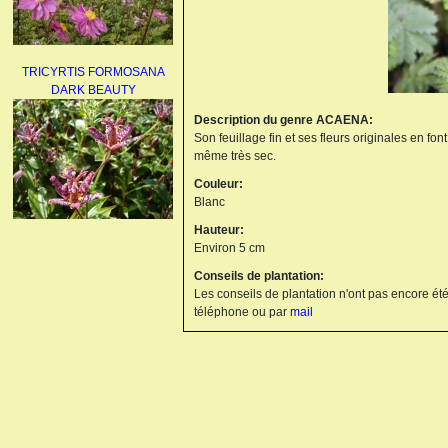
TRICYRTIS FORMOSANA
DARK BEAUTY
Description du genre ACAENA:
Son feuillage fin et ses fleurs originales en fo
même très sec.
Couleur:
Blanc
Hauteur:
AGAPANTHUS
Environ 5 cm
UMBELLATUS ALBUS
Conseils de plantation:
Les conseils de plantation n'ont pas encore été
téléphone ou par
mail
PAEONIA LACTIFLORA
BOWL OF BEAUTY