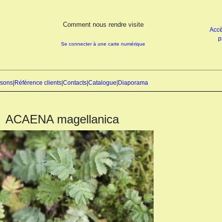
Comment nous rendre visite
Accè
p
Se connecter à une carte numérique
isons
|
Référence clients
|
Contacts
|
Catalogue
|
Diaporama
ACAENA magellanica