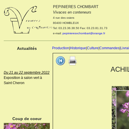
PEPINIERES CHOMBART
Le 04 et 05 octobre 2022
Vivaces en conteneurs
Portes ouvertes de la
4 rue des osiers
pépinière : Visite des
80400 HOMBLEUX
cultures, découverte des
Tel: 03.23.36.38.50 Fax: 03.23.81.31.73
nouveautés. Le rendez-vous
e-mail:
pepinieresvchombart@orange.fr
des passionnés Le mardi 04
octobre 2022. Le mercredi 05
octobre 2022.
Actualités
Production
|
Historique
|
Culture
|
Commandes
|
Livra
ACHIL
Du 21 au 22 septembre 2022
Exposition à salon vert à
Saint Cheron
ANEMONE HUPEHENSIS
PRINZ HEINRICH
Coup de coeur