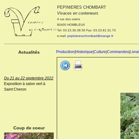
PEPINIERES CHOMBART
Le 04 et 05 octobre 2022
Vivaces en conteneurs
Portes ouvertes de la
4 rue des osiers
pépinière : Visite des
80400 HOMBLEUX
cultures, découverte des
Tel: 03.23.36.38.50 Fax: 03.23.81.31.73
nouveautés. Le rendez-vous
e-mail:
pepinieresvchombart@orange.fr
des passionnés Le mardi 04
octobre 2022. Le mercredi 05
octobre 2022.
Actualités
Production
|
Historique
|
Culture
|
Commandes
|
Livra
Du 21 au 22 septembre 2022
Exposition à salon vert à
Saint Cheron
ANEMONE HUPEHENSIS
PRINZ HEINRICH
Coup de coeur