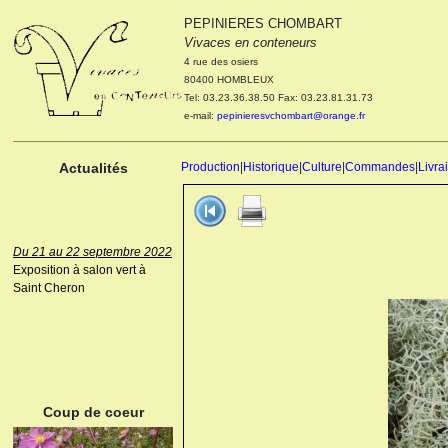
PEPINIERES CHOMBART
Le 04 et 05 octobre 2022
Vivaces en conteneurs
Portes ouvertes de la
4 rue des osiers
pépinière : Visite des
80400 HOMBLEUX
cultures, découverte des
Tel: 03.23.36.38.50 Fax: 03.23.81.31.73
nouveautés. Le rendez-vous
e-mail:
pepinieresvchombart@orange.fr
des passionnés Le mardi 04
octobre 2022. Le mercredi 05
octobre 2022.
Actualités
Production
|
Historique
|
Culture
|
Commandes
|
Livra
Du 21 au 22 septembre 2022
Exposition à salon vert à
Saint Cheron
ANEMONE HUPEHENSIS
PRINZ HEINRICH
Coup de coeur