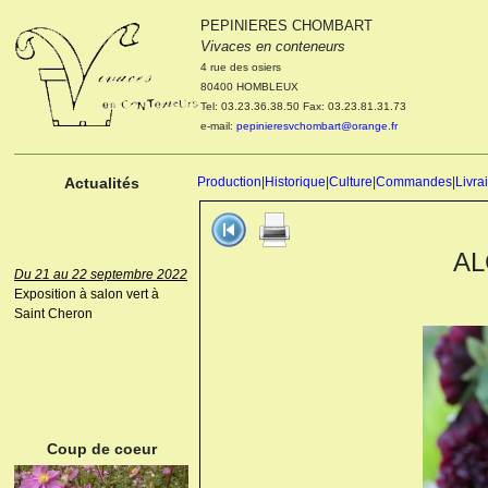
PEPINIERES CHOMBART
Le 04 et 05 octobre 2022
Vivaces en conteneurs
Portes ouvertes de la
4 rue des osiers
pépinière : Visite des
80400 HOMBLEUX
cultures, découverte des
Tel: 03.23.36.38.50 Fax: 03.23.81.31.73
nouveautés. Le rendez-vous
e-mail:
pepinieresvchombart@orange.fr
des passionnés Le mardi 04
octobre 2022. Le mercredi 05
octobre 2022.
Actualités
Production
|
Historique
|
Culture
|
Commandes
|
Livra
AL
Du 21 au 22 septembre 2022
Exposition à salon vert à
Saint Cheron
ANEMONE HUPEHENSIS
PRINZ HEINRICH
Coup de coeur