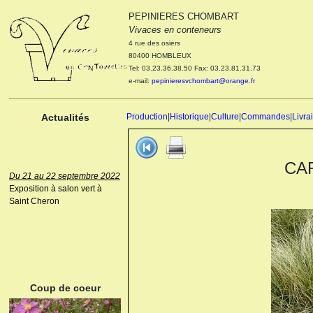
PEPINIERES CHOMBART
Le 04 et 05 octobre 2022
Vivaces en conteneurs
Portes ouvertes de la
4 rue des osiers
pépinière : Visite des
80400 HOMBLEUX
cultures, découverte des
Tel: 03.23.36.38.50 Fax: 03.23.81.31.73
nouveautés. Le rendez-vous
e-mail:
pepinieresvchombart@orange.fr
des passionnés Le mardi 04
octobre 2022. Le mercredi 05
octobre 2022.
Actualités
Production
|
Historique
|
Culture
|
Commandes
|
Livra
CAR
Du 21 au 22 septembre 2022
Exposition à salon vert à
Saint Cheron
ANEMONE HUPEHENSIS
PRINZ HEINRICH
Coup de coeur