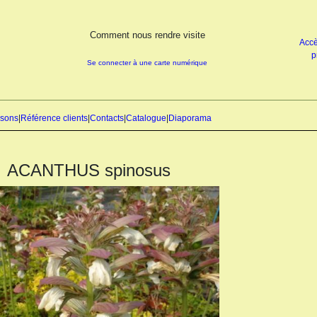
Comment nous rendre visite
Accè
p
Se connecter à une carte numérique
isons
|
Référence clients
|
Contacts
|
Catalogue
|
Diaporama
ACANTHUS spinosus