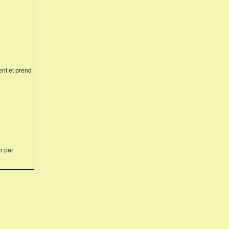
ent et prend
r par