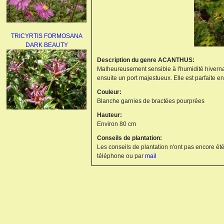
TRICYRTIS FORMOSANA
DARK BEAUTY
Description du genre ACANTHUS:
Malheureusement sensible à l'humidité hivernale,
ensuite un port majestueux. Elle est parfaite e
Couleur:
Blanche garnies de bractées pourprées
Hauteur:
AGAPANTHUS
Environ 80 cm
UMBELLATUS ALBUS
Conseils de plantation:
Les conseils de plantation n'ont pas encore été
téléphone ou par
mail
PAEONIA LACTIFLORA
BOWL OF BEAUTY