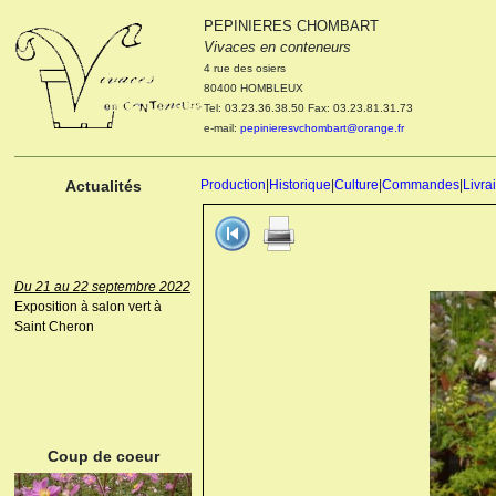
PEPINIERES CHOMBART
Le 04 et 05 octobre 2022
Vivaces en conteneurs
Portes ouvertes de la
4 rue des osiers
pépinière : Visite des
80400 HOMBLEUX
cultures, découverte des
Tel: 03.23.36.38.50 Fax: 03.23.81.31.73
nouveautés. Le rendez-vous
e-mail:
pepinieresvchombart@orange.fr
des passionnés Le mardi 04
octobre 2022. Le mercredi 05
octobre 2022.
Actualités
Production
|
Historique
|
Culture
|
Commandes
|
Livra
Du 21 au 22 septembre 2022
Exposition à salon vert à
Saint Cheron
ANEMONE HUPEHENSIS
PRINZ HEINRICH
Coup de coeur