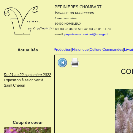
PEPINIERES CHOMBART
Le 04 et 05 octobre 2022
Vivaces en conteneurs
Portes ouvertes de la
4 rue des osiers
pépinière : Visite des
80400 HOMBLEUX
cultures, découverte des
Tel: 03.23.36.38.50 Fax: 03.23.81.31.73
nouveautés. Le rendez-vous
e-mail:
pepinieresvchombart@orange.fr
des passionnés Le mardi 04
octobre 2022. Le mercredi 05
octobre 2022.
Actualités
Production
|
Historique
|
Culture
|
Commandes
|
Livra
COR
Du 21 au 22 septembre 2022
Exposition à salon vert à
Saint Cheron
ANEMONE HUPEHENSIS
PRINZ HEINRICH
Coup de coeur