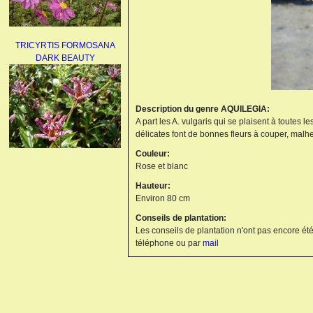
TRICYRTIS FORMOSANA
DARK BEAUTY
Description du genre AQUILEGIA:
A part les A. vulgaris qui se plaisent à toutes 
délicates font de bonnes fleurs à couper, malh
Couleur:
AGAPANTHUS
Rose et blanc
UMBELLATUS ALBUS
Hauteur:
Environ 80 cm
Conseils de plantation:
Les conseils de plantation n'ont pas encore été
téléphone ou par
mail
PAEONIA LACTIFLORA
BOWL OF BEAUTY