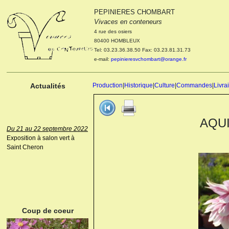
PEPINIERES CHOMBART
Le 04 et 05 octobre 2022
Vivaces en conteneurs
Portes ouvertes de la
4 rue des osiers
pépinière : Visite des
80400 HOMBLEUX
cultures, découverte des
Tel: 03.23.36.38.50 Fax: 03.23.81.31.73
nouveautés. Le rendez-vous
e-mail:
pepinieresvchombart@orange.fr
des passionnés Le mardi 04
octobre 2022. Le mercredi 05
octobre 2022.
Actualités
Production
|
Historique
|
Culture
|
Commandes
|
Livra
AQUIL
Du 21 au 22 septembre 2022
Exposition à salon vert à
Saint Cheron
ANEMONE HUPEHENSIS
PRINZ HEINRICH
Coup de coeur