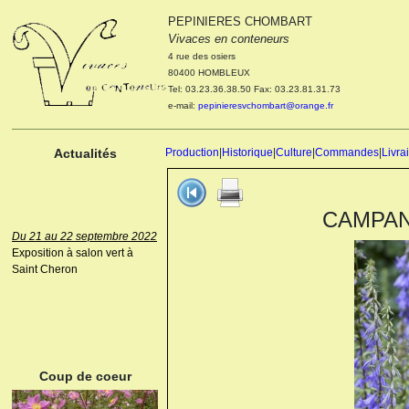
PEPINIERES CHOMBART
Le 04 et 05 octobre 2022
Vivaces en conteneurs
Portes ouvertes de la
4 rue des osiers
pépinière : Visite des
80400 HOMBLEUX
cultures, découverte des
Tel: 03.23.36.38.50 Fax: 03.23.81.31.73
nouveautés. Le rendez-vous
e-mail:
pepinieresvchombart@orange.fr
des passionnés Le mardi 04
octobre 2022. Le mercredi 05
octobre 2022.
Actualités
Production
|
Historique
|
Culture
|
Commandes
|
Livra
CAMPANU
Du 21 au 22 septembre 2022
Exposition à salon vert à
Saint Cheron
ANEMONE HUPEHENSIS
PRINZ HEINRICH
Coup de coeur