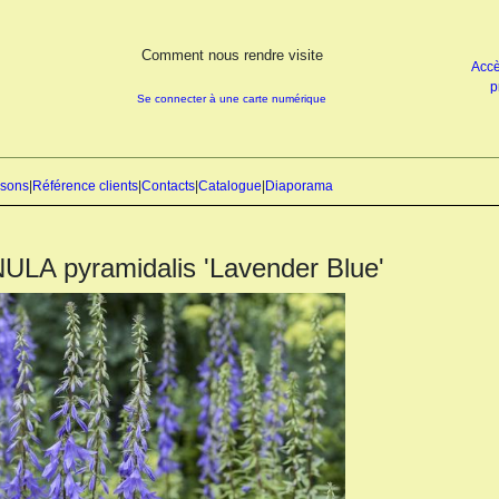
Comment nous rendre visite
Accè
p
Se connecter à une carte numérique
isons
|
Référence clients
|
Contacts
|
Catalogue
|
Diaporama
LA pyramidalis 'Lavender Blue'