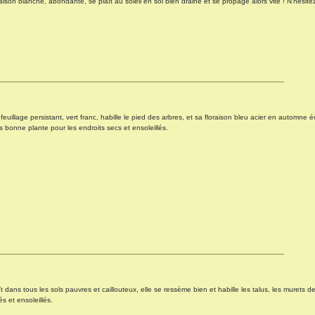
aison blanche, abondante, se plaît au soleil en sol bien drainé et se propage alors vite ! N'hésite
euillage persistant, vert franc, habille le pied des arbres, et sa floraison bleu acier en automne éc
 bonne plante pour les endroits secs et ensoleillés.
t dans tous les sols pauvres et caillouteux, elle se ressème bien et habille les talus, les murets d
s et ensoleillés.