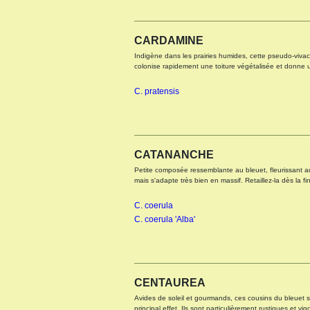
CARDAMINE
Indigène dans les prairies humides, cette pseudo-vivac
colonise rapidement une toiture végétalisée et donne 
C. pratensis
CATANANCHE
Petite composée ressemblante au bleuet, fleurissant au
mais s'adapte très bien en massif. Retaillez-la dès la fi
C. coerula
C. coerula 'Alba'
CENTAUREA
Avides de soleil et gourmands, ces cousins du bleuet se pl
principal effet. Ils sont particulièrement rustiques et vi