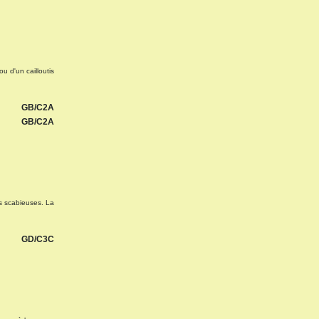
u d'un cailloutis
GB/C2A
GB/C2A
s scabieuses. La
GD/C3C