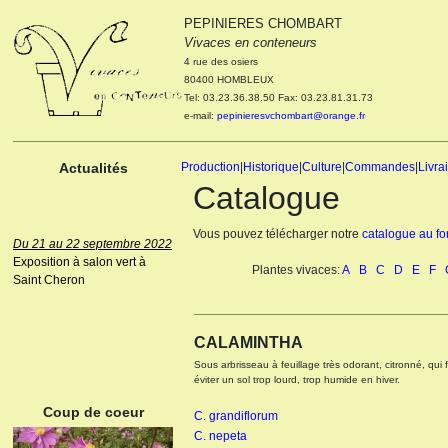
Le 04 et 05 octobre 2022
PEPINIERES CHOMBART
Portes ouvertes de la
Vivaces en conteneurs
pépinière : Visite des
cultures, découverte des
4 rue des osiers
nouveautés. Le rendez-vous
80400 HOMBLEUX
des passionnés Le mardi 04
Tel: 03.23.36.38.50 Fax: 03.23.81.31.73
octobre 2022. Le mercredi 05
e-mail:
pepinieresvchombart@orange.fr
octobre 2022.
Actualités
Production
|
Historique
|
Culture
|
Commandes
|
Livra
Catalogue
Du 21 au 22 septembre 2022
Vous pouvez télécharger notre
catalogue au f
Exposition à salon vert à
Saint Cheron
Plantes vivaces:
A
B
C
D
E
F
ANEMONE HUPEHENSIS
PRINZ HEINRICH
CALAMINTHA
Sous arbrisseau à feuillage très odorant, citronné, qui fl
éviter un sol trop lourd, trop humide en hiver.
Coup de coeur
C. grandiflorum
C. nepeta