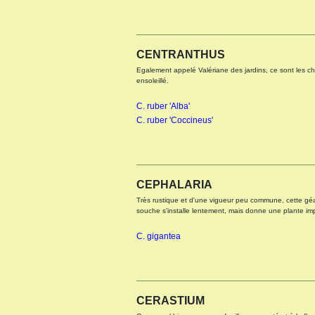
CENTRANTHUS
Egalement appelé Valériane des jardins, ce sont les ch
ensoleillé.
C. ruber 'Alba'
C. ruber 'Coccineus'
CEPHALARIA
Très rustique et d'une vigueur peu commune, cette gé
souche s'installe lentement, mais donne une plante im
C. gigantea
CERASTIUM