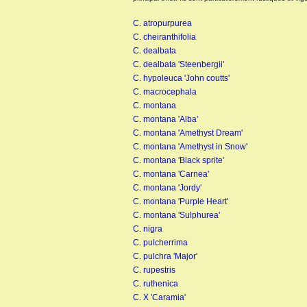
C. atropurpurea
C. cheiranthifolia
C. dealbata
C. dealbata 'Steenbergii'
C. hypoleuca 'John coutts'
C. macrocephala
C. montana
C. montana 'Alba'
C. montana 'Amethyst Dream'
C. montana 'Amethyst in Snow'
C. montana 'Black sprite'
C. montana 'Carnea'
C. montana 'Jordy'
C. montana 'Purple Heart'
C. montana 'Sulphurea'
C. nigra
C. pulcherrima
C. pulchra 'Major'
C. rupestris
C. ruthenica
C. X 'Caramia'