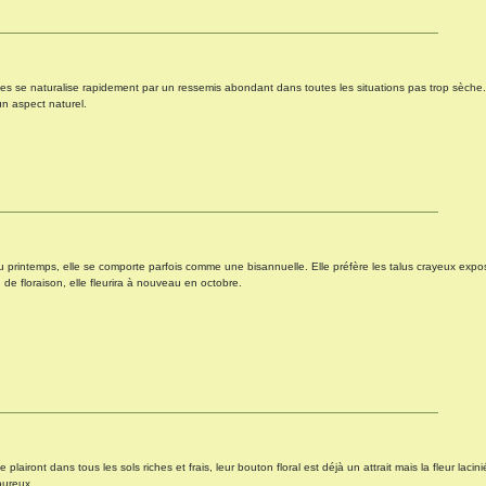
es se naturalise rapidement par un ressemis abondant dans toutes les situations pas trop sèche. 
un aspect naturel.
 printemps, elle se comporte parfois comme une bisannuelle. Elle préfère les talus crayeux expos
n de floraison, elle fleurira à nouveau en octobre.
airont dans tous les sols riches et frais, leur bouton floral est déjà un attrait mais la fleur lacini
goureux.