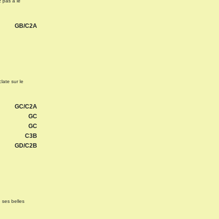
z pas à le
GB/C2A
late sur le
GC/C2A
GC
GC
C3B
GD/C2B
e ses belles