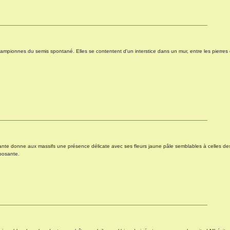
ampionnes du semis spontané. Elles se contentent d'un interstice dans un mur, entre les pierres o
ante donne aux massifs une présence délicate avec ses fleurs jaune pâle semblables à celles de
posante.