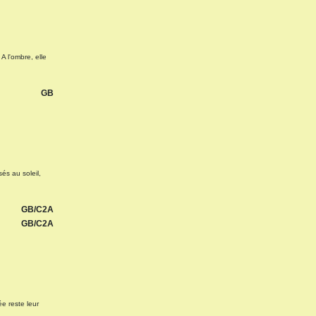
A l'ombre, elle
GB
és au soleil,
GB/C2A
GB/C2A
ée reste leur