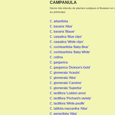
CAMPANULA
Genre très étendu de plantes rustiques à floraison en cl
au printemps.
C. alliariifolia
C. bavaria 'Alba'
KNIPHOFIA X ALCAZAR
C. bavaria 'Blauw'
C. carpatica 'Blue clips'
C. carpatica 'White clips'
C. cochlearifolia 'Baby Blue'
C. cochlearifolia 'Baby White'
C. collina
C. garganica
C. garganica 'Dickson's Gold'
C. glomerata 'Acaulis'
C. glomerata 'Alba'
C. glomerata 'Caroline'
C. glomerata 'Superba'
KNIPHOFIA X ICE QUEEN
C. lactiflora 'Loddon anna'
C. lactiflora 'Prichard's variety'
C. lactiflora 'White pouffe'
C. latifolia macrantha 'Alba'
C. persicifolia 'Alba'