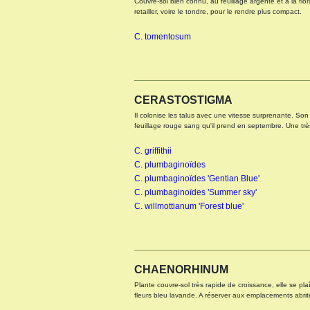
Couvre-sol bien connu, au feuillage argenté et à la flor
retailler, voire le tondre, pour le rendre plus compact.
C. tomentosum
CERASTOSTIGMA
Il colonise les talus avec une vitesse surprenante. Son f
feuillage rouge sang qu'il prend en septembre. Une très
C. griffithii
C. plumbaginoïdes
C. plumbaginoïdes 'Gentian Blue'
C. plumbaginoïdes 'Summer sky'
C. willmottianum 'Forest blue'
CHAENORHINUM
Plante couvre-sol très rapide de croissance, elle se plaî
fleurs bleu lavande. A réserver aux emplacements abrité