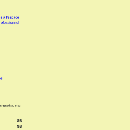
s à l'espace
rofessionnel
es
florifère, et lui
GB
GB