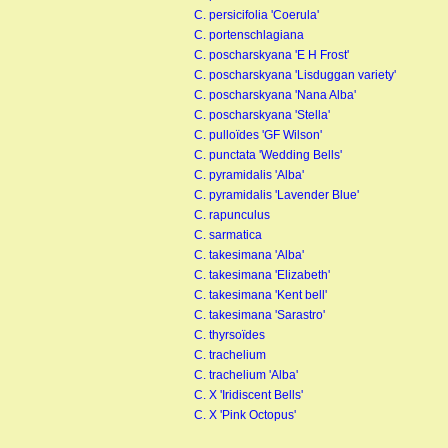
C. persicifolia 'Coerula'
C. portenschlagiana
C. poscharskyana 'E H Frost'
C. poscharskyana 'Lisduggan variety'
C. poscharskyana 'Nana Alba'
C. poscharskyana 'Stella'
C. pulloïdes 'GF Wilson'
C. punctata 'Wedding Bells'
KNIPHOFIA X WREXHAM
C. pyramidalis 'Alba'
BUTTERCUP
C. pyramidalis 'Lavender Blue'
C. rapunculus
C. sarmatica
C. takesimana 'Alba'
C. takesimana 'Elizabeth'
C. takesimana 'Kent bell'
C. takesimana 'Sarastro'
C. thyrsoïdes
C. trachelium
C. trachelium 'Alba'
C. X 'Iridiscent Bells'
C. X 'Pink Octopus'