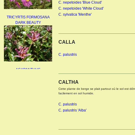
C. nepetoides 'Blue Cloud'
C. nepetoides 'White Cloud'
TRICYRTIS FORMOSANA
C. sylvatica 'Menthe'
DARK BEAUTY
CALLA
C. palustris
AGAPANTHUS
UMBELLATUS ALBUS
CALTHA
Cette plante de berge se plait partout où le sol est dé
facilement en sol humide.
C. palustris
C. palustris 'Alba'
PAEONIA LACTIFLORA
BOWL OF BEAUTY