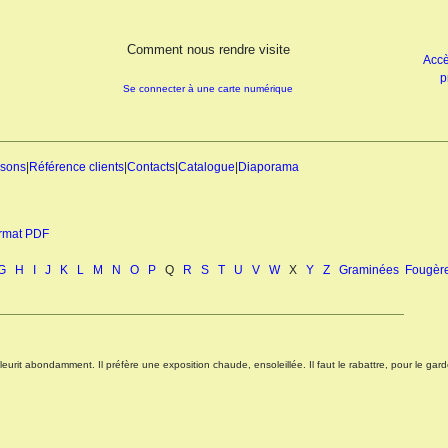
Comment nous rendre visite
Accè
p
Se connecter à une carte numérique
isons
|
Référence clients
|
Contacts
|
Catalogue
|
Diaporama
ormat PDF
G
H
I
J
K
L
M
N
O
P
Q
R
S
T
U
V
W
X
Y
Z
Graminées
Fougèr
eurit abondamment. Il préfère une exposition chaude, ensoleillée. Il faut le rabattre, pour le garder 