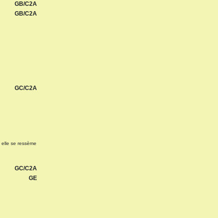
GB/C2A
GB/C2A
GC/C2A
, elle se ressème
GC/C2A
GE