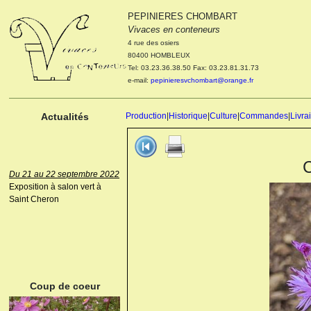
PEPINIERES CHOMBART
Le 04 et 05 octobre 2022
Vivaces en conteneurs
Portes ouvertes de la
4 rue des osiers
pépinière : Visite des
80400 HOMBLEUX
cultures, découverte des
Tel: 03.23.36.38.50 Fax: 03.23.81.31.73
nouveautés. Le rendez-vous
e-mail:
pepinieresvchombart@orange.fr
des passionnés Le mardi 04
octobre 2022. Le mercredi 05
octobre 2022.
Actualités
Production
|
Historique
|
Culture
|
Commandes
|
Livra
Du 21 au 22 septembre 2022
Exposition à salon vert à
Saint Cheron
ANEMONE HUPEHENSIS
PRINZ HEINRICH
Coup de coeur