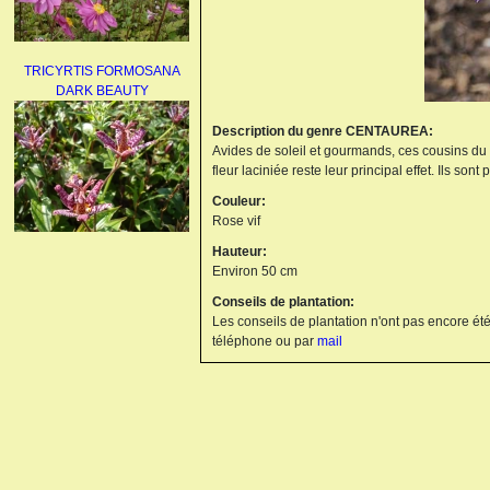
TRICYRTIS FORMOSANA
DARK BEAUTY
Description du genre CENTAUREA:
Avides de soleil et gourmands, ces cousins du ble
fleur laciniée reste leur principal effet. Ils son
Couleur:
Rose vif
Hauteur:
AGAPANTHUS
Environ 50 cm
UMBELLATUS ALBUS
Conseils de plantation:
Les conseils de plantation n'ont pas encore été
téléphone ou par
mail
PAEONIA LACTIFLORA
BOWL OF BEAUTY