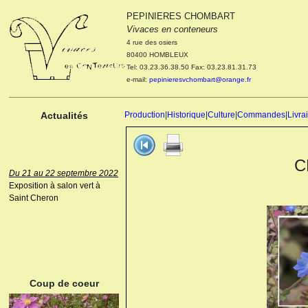
PEPINIERES CHOMBART
Le 04 et 05 octobre 2022
Vivaces en conteneurs
Portes ouvertes de la
4 rue des osiers
pépinière : Visite des
80400 HOMBLEUX
cultures, découverte des
Tel: 03.23.36.38.50 Fax: 03.23.81.31.73
nouveautés. Le rendez-vous
e-mail:
pepinieresvchombart@orange.fr
des passionnés Le mardi 04
octobre 2022. Le mercredi 05
octobre 2022.
Actualités
Production
|
Historique
|
Culture
|
Commandes
|
Livra
C
Du 21 au 22 septembre 2022
Exposition à salon vert à
Saint Cheron
ANEMONE HUPEHENSIS
PRINZ HEINRICH
Coup de coeur