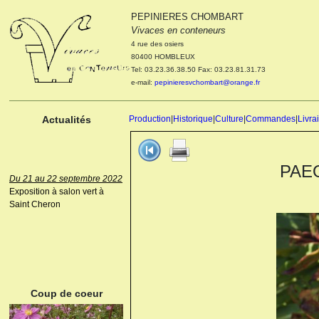
PEPINIERES CHOMBART
Le 04 et 05 octobre 2022
Vivaces en conteneurs
Portes ouvertes de la
4 rue des osiers
pépinière : Visite des
80400 HOMBLEUX
cultures, découverte des
Tel: 03.23.36.38.50 Fax: 03.23.81.31.73
nouveautés. Le rendez-vous
e-mail:
pepinieresvchombart@orange.fr
des passionnés Le mardi 04
octobre 2022. Le mercredi 05
octobre 2022.
Actualités
Production
|
Historique
|
Culture
|
Commandes
|
Livra
PAEON
Du 21 au 22 septembre 2022
Exposition à salon vert à
Saint Cheron
ANEMONE HUPEHENSIS
PRINZ HEINRICH
Coup de coeur