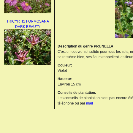
TRICYRTIS FORMOSANA
DARK BEAUTY
Description du genre PRUNELLA:
C'est un couvre-sol solide pour tous les sols, m
se ressème bien, ses fleurs rappellent les fleu
Couleur:
Violet
AGAPANTHUS
UMBELLATUS ALBUS
Hauteur:
Environ 15 cm
Conseils de plantation:
Les conseils de plantation n'ont pas encore été
téléphone ou par
mail
PAEONIA LACTIFLORA
BOWL OF BEAUTY