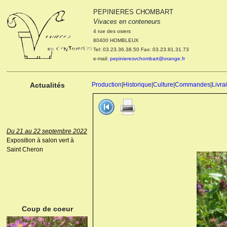
PEPINIERES CHOMBART
Le 04 et 05 octobre 2022
Vivaces en conteneurs
Portes ouvertes de la
4 rue des osiers
pépinière : Visite des
80400 HOMBLEUX
cultures, découverte des
Tel: 03.23.36.38.50 Fax: 03.23.81.31.73
nouveautés. Le rendez-vous
e-mail:
pepinieresvchombart@orange.fr
des passionnés Le mardi 04
octobre 2022. Le mercredi 05
octobre 2022.
Actualités
Production
|
Historique
|
Culture
|
Commandes
|
Livra
Du 21 au 22 septembre 2022
Exposition à salon vert à
Saint Cheron
ANEMONE HUPEHENSIS
PRINZ HEINRICH
Coup de coeur