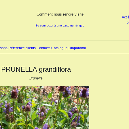
Comment nous rendre visite
Accè
p
Se connecter à une carte numérique
isons
|
Référence clients
|
Contacts
|
Catalogue
|
Diaporama
PRUNELLA grandiflora
Brunelle