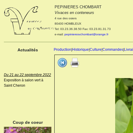
PEPINIERES CHOMBART
Le 04 et 05 octobre 2022
Vivaces en conteneurs
Portes ouvertes de la
4 rue des osiers
pépinière : Visite des
80400 HOMBLEUX
cultures, découverte des
Tel: 03.23.36.38.50 Fax: 03.23.81.31.73
nouveautés. Le rendez-vous
e-mail:
pepinieresvchombart@orange.fr
des passionnés Le mardi 04
octobre 2022. Le mercredi 05
octobre 2022.
Actualités
Production
|
Historique
|
Culture
|
Commandes
|
Livra
Du 21 au 22 septembre 2022
Exposition à salon vert à
Saint Cheron
ANEMONE HUPEHENSIS
PRINZ HEINRICH
Coup de coeur