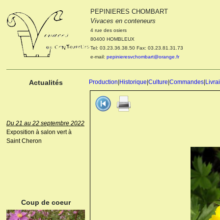
PEPINIERES CHOMBART
Le 04 et 05 octobre 2022
Vivaces en conteneurs
Portes ouvertes de la
4 rue des osiers
pépinière : Visite des
80400 HOMBLEUX
cultures, découverte des
Tel: 03.23.36.38.50 Fax: 03.23.81.31.73
nouveautés. Le rendez-vous
e-mail:
pepinieresvchombart@orange.fr
des passionnés Le mardi 04
octobre 2022. Le mercredi 05
octobre 2022.
Actualités
Production
|
Historique
|
Culture
|
Commandes
|
Livra
Du 21 au 22 septembre 2022
Exposition à salon vert à
Saint Cheron
ANEMONE HUPEHENSIS
PRINZ HEINRICH
Coup de coeur