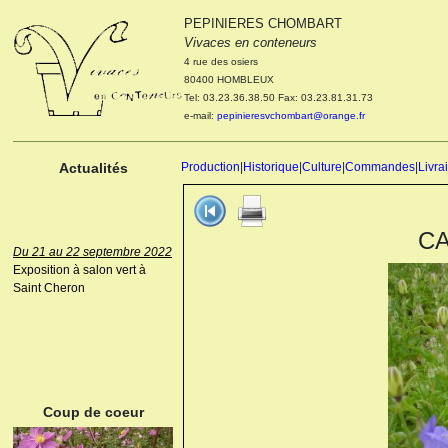
PEPINIERES CHOMBART
Le 04 et 05 octobre 2022
Vivaces en conteneurs
Portes ouvertes de la
4 rue des osiers
pépinière : Visite des
80400 HOMBLEUX
cultures, découverte des
Tel: 03.23.36.38.50 Fax: 03.23.81.31.73
nouveautés. Le rendez-vous
e-mail:
pepinieresvchombart@orange.fr
des passionnés Le mardi 04
octobre 2022. Le mercredi 05
octobre 2022.
Actualités
Production
|
Historique
|
Culture
|
Commandes
|
Livra
CA
Du 21 au 22 septembre 2022
Exposition à salon vert à
Saint Cheron
ANEMONE HUPEHENSIS
PRINZ HEINRICH
Coup de coeur