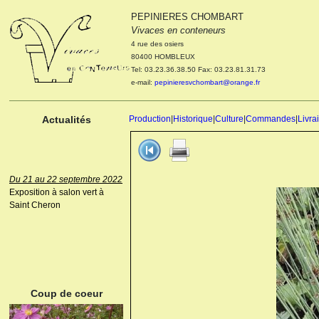
PEPINIERES CHOMBART
Le 04 et 05 octobre 2022
Vivaces en conteneurs
Portes ouvertes de la
4 rue des osiers
pépinière : Visite des
80400 HOMBLEUX
cultures, découverte des
Tel: 03.23.36.38.50 Fax: 03.23.81.31.73
nouveautés. Le rendez-vous
e-mail:
pepinieresvchombart@orange.fr
des passionnés Le mardi 04
octobre 2022. Le mercredi 05
octobre 2022.
Actualités
Production
|
Historique
|
Culture
|
Commandes
|
Livra
Du 21 au 22 septembre 2022
Exposition à salon vert à
Saint Cheron
ANEMONE HUPEHENSIS
PRINZ HEINRICH
Coup de coeur