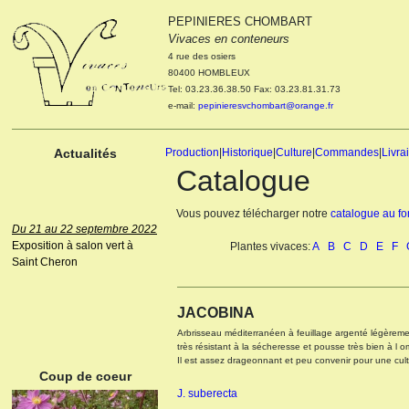
PEPINIERES CHOMBART
Le 04 et 05 octobre 2022
Vivaces en conteneurs
Portes ouvertes de la
4 rue des osiers
pépinière : Visite des
80400 HOMBLEUX
cultures, découverte des
Tel: 03.23.36.38.50 Fax: 03.23.81.31.73
nouveautés. Le rendez-vous
e-mail:
pepinieresvchombart@orange.fr
des passionnés Le mardi 04
octobre 2022. Le mercredi 05
octobre 2022.
Actualités
Production
|
Historique
|
Culture
|
Commandes
|
Livra
Catalogue
Vous pouvez télécharger notre
catalogue au f
Du 21 au 22 septembre 2022
Exposition à salon vert à
Plantes vivaces:
A
B
C
D
E
F
Saint Cheron
ANEMONE HUPEHENSIS
JACOBINA
PRINZ HEINRICH
Arbrisseau méditerranéen à feuillage argenté légèremen
très résistant à la sécheresse et pousse très bien à l o
Il est assez drageonnant et peu convenir pour une cultu
Coup de coeur
J. suberecta