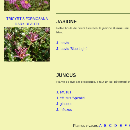
TRICYRTIS FORMOSANA
JASIONE
DARK BEAUTY
Petite boule de fleurs bleutées, la jasione illumine une r
bien.
J. laevis
J. laevis 'Blue Light'
AGAPANTHUS
UMBELLATUS ALBUS
JUNCUS
Plante de rive par excellence, il faut un sol détrempé e
J. effusus
J. effusus 'Spiralis'
J. glaucus
J. inflexus
PAEONIA LACTIFLORA
BOWL OF BEAUTY
Plantes vivaces:
A
B
C
D
E
F