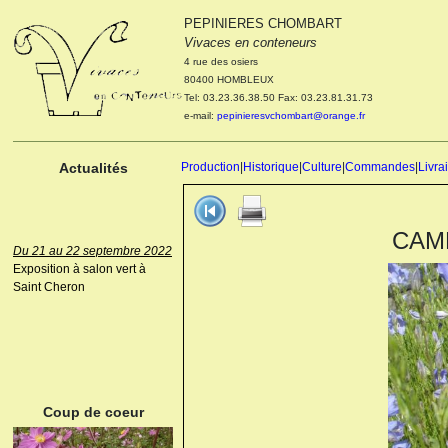
PEPINIERES CHOMBART
Le 04 et 05 octobre 2022
Vivaces en conteneurs
Portes ouvertes de la
4 rue des osiers
pépinière : Visite des
80400 HOMBLEUX
cultures, découverte des
Tel: 03.23.36.38.50 Fax: 03.23.81.31.73
nouveautés. Le rendez-vous
e-mail:
pepinieresvchombart@orange.fr
des passionnés Le mardi 04
octobre 2022. Le mercredi 05
octobre 2022.
Actualités
Production
|
Historique
|
Culture
|
Commandes
|
Livra
CAMP
Du 21 au 22 septembre 2022
Exposition à salon vert à
Saint Cheron
ANEMONE HUPEHENSIS
PRINZ HEINRICH
Coup de coeur