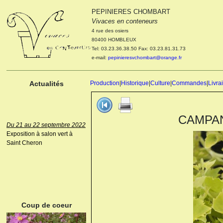
PEPINIERES CHOMBART
Le 04 et 05 octobre 2022
Vivaces en conteneurs
Portes ouvertes de la
pépinière : Visite des
4 rue des osiers
cultures, découverte des
80400 HOMBLEUX
nouveautés. Le rendez-vous
Tel: 03.23.36.38.50 Fax: 03.23.81.31.73
des passionnés Le mardi 04
e-mail:
pepinieresvchombart@orange.fr
octobre 2022. Le mercredi 05
octobre 2022.
Actualités
Production
|
Historique
|
Culture
|
Commandes
|
Livra
CAMPANU
Du 21 au 22 septembre 2022
Exposition à salon vert à
Saint Cheron
ANEMONE HUPEHENSIS
PRINZ HEINRICH
Coup de coeur