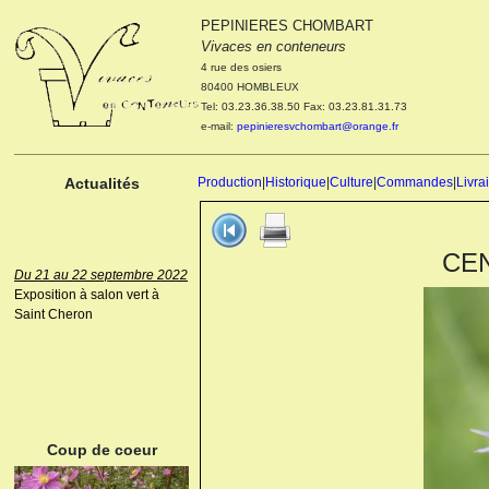
PEPINIERES CHOMBART
Le 04 et 05 octobre 2022
Vivaces en conteneurs
Portes ouvertes de la
4 rue des osiers
pépinière : Visite des
80400 HOMBLEUX
cultures, découverte des
Tel: 03.23.36.38.50 Fax: 03.23.81.31.73
nouveautés. Le rendez-vous
e-mail:
pepinieresvchombart@orange.fr
des passionnés Le mardi 04
octobre 2022. Le mercredi 05
octobre 2022.
Actualités
Production
|
Historique
|
Culture
|
Commandes
|
Livra
CEN
Du 21 au 22 septembre 2022
Exposition à salon vert à
Saint Cheron
ANEMONE HUPEHENSIS
PRINZ HEINRICH
Coup de coeur