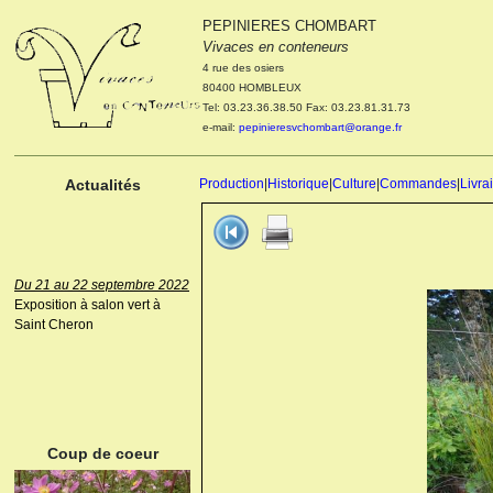
PEPINIERES CHOMBART
Le 04 et 05 octobre 2022
Vivaces en conteneurs
Portes ouvertes de la
4 rue des osiers
pépinière : Visite des
80400 HOMBLEUX
cultures, découverte des
Tel: 03.23.36.38.50 Fax: 03.23.81.31.73
nouveautés. Le rendez-vous
e-mail:
pepinieresvchombart@orange.fr
des passionnés Le mardi 04
octobre 2022. Le mercredi 05
octobre 2022.
Actualités
Production
|
Historique
|
Culture
|
Commandes
|
Livra
Du 21 au 22 septembre 2022
Exposition à salon vert à
Saint Cheron
ANEMONE HUPEHENSIS
PRINZ HEINRICH
Coup de coeur