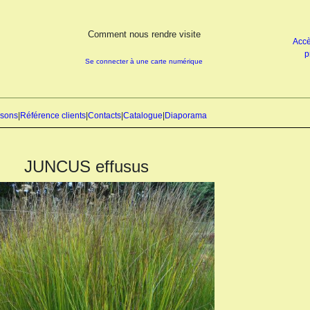
Comment nous rendre visite
Accè
p
Se connecter à une carte numérique
isons
|
Référence clients
|
Contacts
|
Catalogue
|
Diaporama
JUNCUS effusus