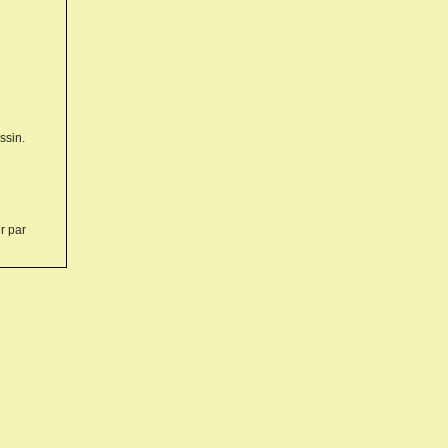
ssin.
r par