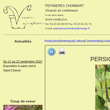
PEPINIERES CHOMBART
Le 04 et 05 octobre 2022
Vivaces en conteneurs
Portes ouvertes de la
4 rue des osiers
pépinière : Visite des
80400 HOMBLEUX
cultures, découverte des
Tel: 03.23.36.38.50 Fax: 03.23.81.31.73
nouveautés. Le rendez-vous
e-mail:
pepinieresvchombart@orange.fr
des passionnés Le mardi 04
octobre 2022. Le mercredi 05
octobre 2022.
Actualités
Production
|
Historique
|
Culture
|
Commandes
|
Livra
PERSICA
Du 21 au 22 septembre 2022
Exposition à salon vert à
Saint Cheron
ANEMONE HUPEHENSIS
PRINZ HEINRICH
Coup de coeur