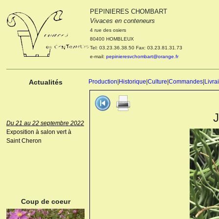
PEPINIERES CHOMBART
Le 04 et 05 octobre 2022
Vivaces en conteneurs
Portes ouvertes de la
4 rue des osiers
pépinière : Visite des
80400 HOMBLEUX
cultures, découverte des
Tel: 03.23.36.38.50 Fax: 03.23.81.31.73
nouveautés. Le rendez-vous
e-mail:
pepinieresvchombart@orange.fr
des passionnés Le mardi 04
octobre 2022. Le mercredi 05
octobre 2022.
Actualités
Production
|
Historique
|
Culture
|
Commandes
|
Livra
J
Du 21 au 22 septembre 2022
Exposition à salon vert à
Saint Cheron
ANEMONE HUPEHENSIS
PRINZ HEINRICH
Coup de coeur