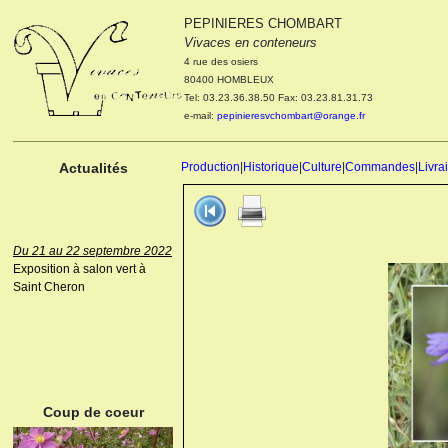
PEPINIERES CHOMBART
Le 04 et 05 octobre 2022
Vivaces en conteneurs
Portes ouvertes de la
4 rue des osiers
pépinière : Visite des
80400 HOMBLEUX
cultures, découverte des
Tel: 03.23.36.38.50 Fax: 03.23.81.31.73
nouveautés. Le rendez-vous
e-mail:
pepinieresvchombart@orange.fr
des passionnés Le mardi 04
octobre 2022. Le mercredi 05
octobre 2022.
Actualités
Production
|
Historique
|
Culture
|
Commandes
|
Livra
Du 21 au 22 septembre 2022
Exposition à salon vert à
Saint Cheron
ANEMONE HUPEHENSIS
PRINZ HEINRICH
Coup de coeur