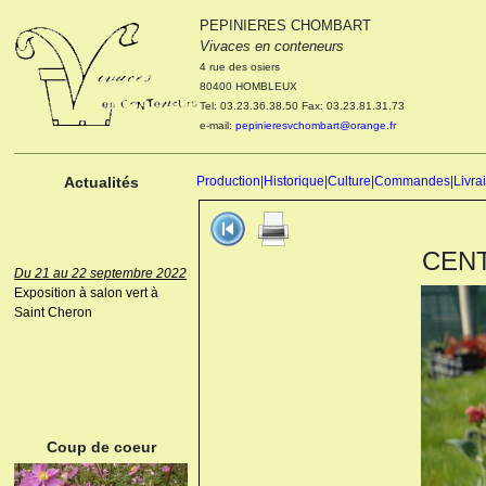
PEPINIERES CHOMBART
Le 04 et 05 octobre 2022
Vivaces en conteneurs
Portes ouvertes de la
4 rue des osiers
pépinière : Visite des
80400 HOMBLEUX
cultures, découverte des
Tel: 03.23.36.38.50 Fax: 03.23.81.31.73
nouveautés. Le rendez-vous
e-mail:
pepinieresvchombart@orange.fr
des passionnés Le mardi 04
octobre 2022. Le mercredi 05
octobre 2022.
Actualités
Production
|
Historique
|
Culture
|
Commandes
|
Livra
CENT
Du 21 au 22 septembre 2022
Exposition à salon vert à
Saint Cheron
ANEMONE HUPEHENSIS
PRINZ HEINRICH
Coup de coeur