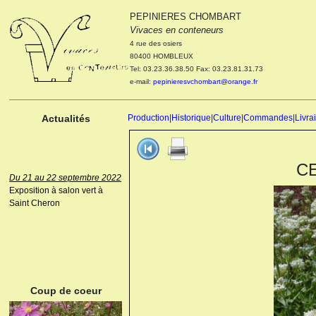
PEPINIERES CHOMBART
Le 04 et 05 octobre 2022
Vivaces en conteneurs
Portes ouvertes de la
4 rue des osiers
pépinière : Visite des
80400 HOMBLEUX
cultures, découverte des
Tel: 03.23.36.38.50 Fax: 03.23.81.31.73
nouveautés. Le rendez-vous
e-mail:
pepinieresvchombart@orange.fr
des passionnés Le mardi 04
octobre 2022. Le mercredi 05
octobre 2022.
Actualités
Production
|
Historique
|
Culture
|
Commandes
|
Livra
CE
Du 21 au 22 septembre 2022
Exposition à salon vert à
Saint Cheron
ANEMONE HUPEHENSIS
PRINZ HEINRICH
Coup de coeur