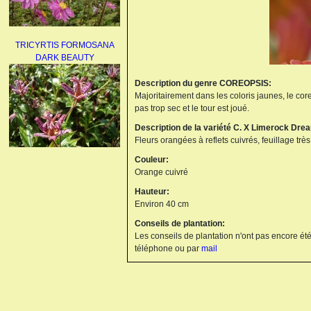
TRICYRTIS FORMOSANA
DARK BEAUTY
Description du genre COREOPSIS:
Majoritairement dans les coloris jaunes, le cor
pas trop sec et le tour est joué.
Description de la variété C. X Limerock Dre
Fleurs orangées à reflets cuivrés, feuillage très 
Couleur:
AGAPANTHUS
Orange cuivré
UMBELLATUS ALBUS
Hauteur:
Environ 40 cm
Conseils de plantation:
Les conseils de plantation n'ont pas encore été
téléphone ou par
mail
PAEONIA LACTIFLORA
BOWL OF BEAUTY