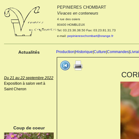
PEPINIERES CHOMBART
Le 04 et 05 octobre 2022
Vivaces en conteneurs
Portes ouvertes de la
4 rue des osiers
pépinière : Visite des
80400 HOMBLEUX
cultures, découverte des
Tel: 03.23.36.38.50 Fax: 03.23.81.31.73
nouveautés. Le rendez-vous
e-mail:
pepinieresvchombart@orange.fr
des passionnés Le mardi 04
octobre 2022. Le mercredi 05
octobre 2022.
Actualités
Production
|
Historique
|
Culture
|
Commandes
|
Livra
CORE
Du 21 au 22 septembre 2022
Exposition à salon vert à
Saint Cheron
ANEMONE HUPEHENSIS
PRINZ HEINRICH
Coup de coeur