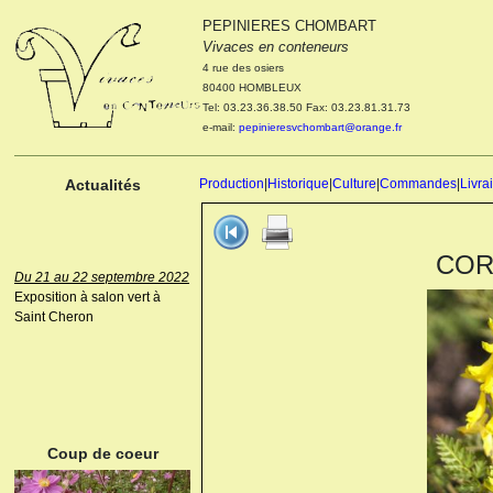
PEPINIERES CHOMBART
Le 04 et 05 octobre 2022
Vivaces en conteneurs
Portes ouvertes de la
4 rue des osiers
pépinière : Visite des
80400 HOMBLEUX
cultures, découverte des
Tel: 03.23.36.38.50 Fax: 03.23.81.31.73
nouveautés. Le rendez-vous
e-mail:
pepinieresvchombart@orange.fr
des passionnés Le mardi 04
octobre 2022. Le mercredi 05
octobre 2022.
Actualités
Production
|
Historique
|
Culture
|
Commandes
|
Livra
CORY
Du 21 au 22 septembre 2022
Exposition à salon vert à
Saint Cheron
ANEMONE HUPEHENSIS
PRINZ HEINRICH
Coup de coeur