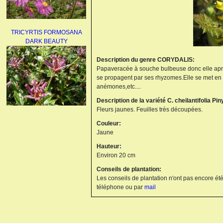
TRICYRTIS FORMOSANA
DARK BEAUTY
Description du genre CORYDALIS:
Papaveracée à souche bulbeuse donc elle apréc
se propagent par ses rhyzomes.Elle se met en re
anémones,etc....
Description de la variété C. cheilantifolia Pin
Fleurs jaunes. Feuilles très découpées.
AGAPANTHUS
Couleur:
UMBELLATUS ALBUS
Jaune
Hauteur:
Environ 20 cm
Conseils de plantation:
Les conseils de plantation n'ont pas encore été
téléphone ou par
mail
PAEONIA LACTIFLORA
BOWL OF BEAUTY