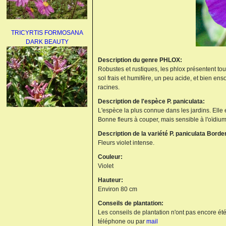
TRICYRTIS FORMOSANA
DARK BEAUTY
Description du genre PHLOX:
Robustes et rustiques, les phlox présentent tou
sol frais et humifère, un peu acide, et bien enso
racines.
Description de l'espèce P. paniculata:
L'espèce la plus connue dans les jardins. Elle
AGAPANTHUS
Bonne fleurs à couper, mais sensible à l'oïdium
UMBELLATUS ALBUS
Description de la variété P. paniculata Bord
Fleurs violet intense.
Couleur:
Violet
Hauteur:
Environ 80 cm
Conseils de plantation:
PAEONIA LACTIFLORA
Les conseils de plantation n'ont pas encore été
BOWL OF BEAUTY
téléphone ou par
mail