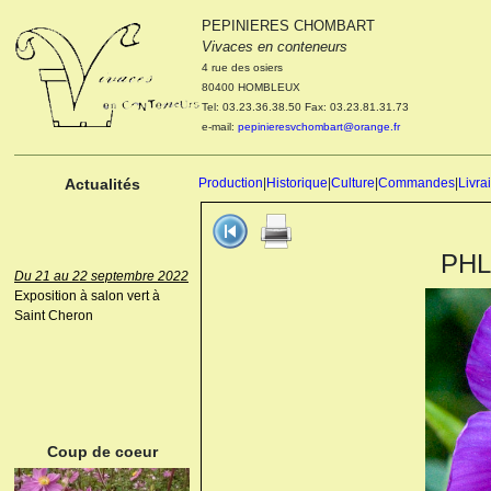
PEPINIERES CHOMBART
Le 04 et 05 octobre 2022
Vivaces en conteneurs
Portes ouvertes de la
4 rue des osiers
pépinière : Visite des
80400 HOMBLEUX
cultures, découverte des
Tel: 03.23.36.38.50 Fax: 03.23.81.31.73
nouveautés. Le rendez-vous
e-mail:
pepinieresvchombart@orange.fr
des passionnés Le mardi 04
octobre 2022. Le mercredi 05
octobre 2022.
Actualités
Production
|
Historique
|
Culture
|
Commandes
|
Livra
PHL
Du 21 au 22 septembre 2022
Exposition à salon vert à
Saint Cheron
ANEMONE HUPEHENSIS
PRINZ HEINRICH
Coup de coeur