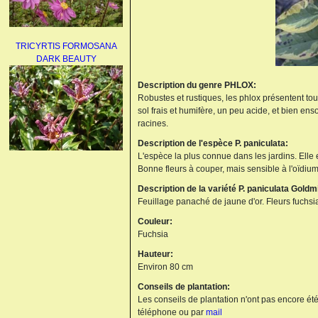
TRICYRTIS FORMOSANA
DARK BEAUTY
Description du genre PHLOX:
Robustes et rustiques, les phlox présentent tou
sol frais et humifère, un peu acide, et bien enso
racines.
Description de l'espèce P. paniculata:
L'espèce la plus connue dans les jardins. Elle
AGAPANTHUS
Bonne fleurs à couper, mais sensible à l'oïdium
UMBELLATUS ALBUS
Description de la variété P. paniculata Goldm
Feuillage panaché de jaune d'or. Fleurs fuchsi
Couleur:
Fuchsia
Hauteur:
Environ 80 cm
Conseils de plantation:
PAEONIA LACTIFLORA
Les conseils de plantation n'ont pas encore été
BOWL OF BEAUTY
téléphone ou par
mail