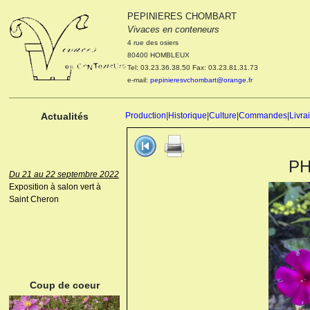
PEPINIERES CHOMBART
Le 04 et 05 octobre 2022
Vivaces en conteneurs
Portes ouvertes de la
4 rue des osiers
pépinière : Visite des
80400 HOMBLEUX
cultures, découverte des
Tel: 03.23.36.38.50 Fax: 03.23.81.31.73
nouveautés. Le rendez-vous
e-mail:
pepinieresvchombart@orange.fr
des passionnés Le mardi 04
octobre 2022. Le mercredi 05
octobre 2022.
Actualités
Production
|
Historique
|
Culture
|
Commandes
|
Livra
PH
Du 21 au 22 septembre 2022
Exposition à salon vert à
Saint Cheron
ANEMONE HUPEHENSIS
PRINZ HEINRICH
Coup de coeur