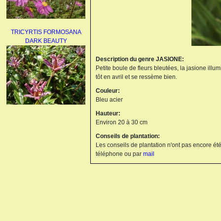
TRICYRTIS FORMOSANA
DARK BEAUTY
Description du genre JASIONE:
Petite boule de fleurs bleutées, la jasione illum
tôt en avril et se ressème bien.
Couleur:
Bleu acier
Hauteur:
AGAPANTHUS
Environ 20 à 30 cm
UMBELLATUS ALBUS
Conseils de plantation:
Les conseils de plantation n'ont pas encore été
téléphone ou par
mail
PAEONIA LACTIFLORA
BOWL OF BEAUTY