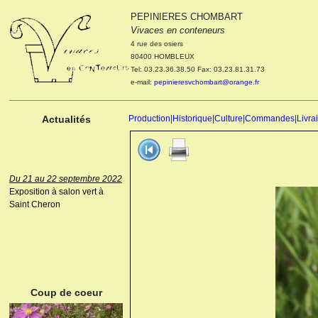
PEPINIERES CHOMBART
Le 04 et 05 octobre 2022
Vivaces en conteneurs
Portes ouvertes de la
4 rue des osiers
pépinière : Visite des
80400 HOMBLEUX
cultures, découverte des
Tel: 03.23.36.38.50 Fax: 03.23.81.31.73
nouveautés. Le rendez-vous
e-mail:
pepinieresvchombart@orange.fr
des passionnés Le mardi 04
octobre 2022. Le mercredi 05
octobre 2022.
Actualités
Production
|
Historique
|
Culture
|
Commandes
|
Livra
Du 21 au 22 septembre 2022
Exposition à salon vert à
Saint Cheron
ANEMONE HUPEHENSIS
PRINZ HEINRICH
Coup de coeur