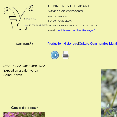
PEPINIERES CHOMBART
Le 04 et 05 octobre 2022
Vivaces en conteneurs
Portes ouvertes de la
4 rue des osiers
pépinière : Visite des
80400 HOMBLEUX
cultures, découverte des
Tel: 03.23.36.38.50 Fax: 03.23.81.31.73
nouveautés. Le rendez-vous
e-mail:
pepinieresvchombart@orange.fr
des passionnés Le mardi 04
octobre 2022. Le mercredi 05
octobre 2022.
Actualités
Production
|
Historique
|
Culture
|
Commandes
|
Livra
Du 21 au 22 septembre 2022
Exposition à salon vert à
Saint Cheron
ANEMONE HUPEHENSIS
PRINZ HEINRICH
Coup de coeur