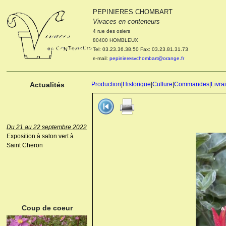
PEPINIERES CHOMBART
Le 04 et 05 octobre 2022
Vivaces en conteneurs
Portes ouvertes de la
4 rue des osiers
pépinière : Visite des
80400 HOMBLEUX
cultures, découverte des
Tel: 03.23.36.38.50 Fax: 03.23.81.31.73
nouveautés. Le rendez-vous
e-mail:
pepinieresvchombart@orange.fr
des passionnés Le mardi 04
octobre 2022. Le mercredi 05
octobre 2022.
Actualités
Production
|
Historique
|
Culture
|
Commandes
|
Livra
Du 21 au 22 septembre 2022
Exposition à salon vert à
Saint Cheron
ANEMONE HUPEHENSIS
PRINZ HEINRICH
Coup de coeur