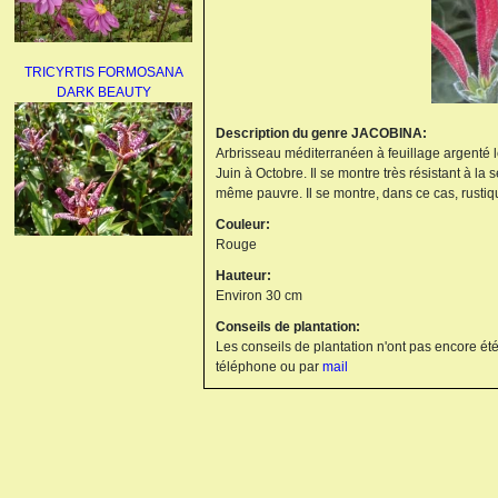
TRICYRTIS FORMOSANA
DARK BEAUTY
Description du genre JACOBINA:
Arbrisseau méditerranéen à feuillage argenté l
Juin à Octobre. Il se montre très résistant à la 
même pauvre. Il se montre, dans ce cas, rustiq
Couleur:
Rouge
AGAPANTHUS
Hauteur:
UMBELLATUS ALBUS
Environ 30 cm
Conseils de plantation:
Les conseils de plantation n'ont pas encore été
téléphone ou par
mail
PAEONIA LACTIFLORA
BOWL OF BEAUTY